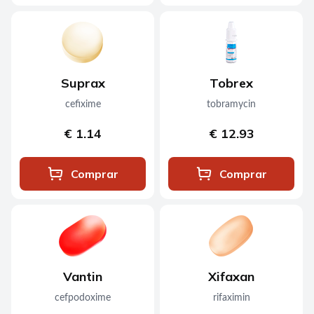
Suprax
Tobrex
cefixime
tobramycin
€ 1.14
€ 12.93
Comprar
Comprar
Vantin
Xifaxan
cefpodoxime
rifaximin