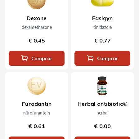
Dexone
Fasigyn
dexamethasone
tinidazole
€ 0.45
€ 0.77
Comprar
Comprar
Furadantin
Herbal antibiotic®
nitrofurantoin
herbal
€ 0.61
€ 0.00