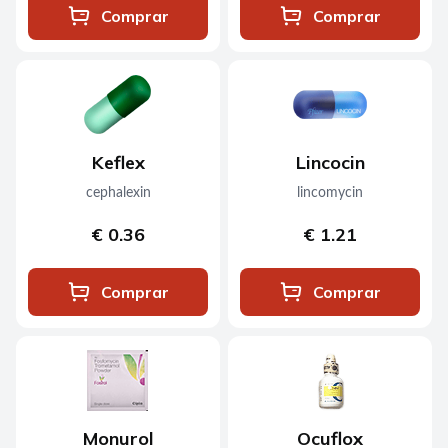
Comprar
Comprar
Keflex
Lincocin
cephalexin
lincomycin
€ 0.36
€ 1.21
Comprar
Comprar
Monurol
Ocuflox