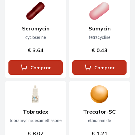
Seromycin
Sumycin
cycloserine
tetracycline
€ 3.64
€ 0.43
Comprar
Comprar
Tobradex
Trecator-SC
tobramycin/dexamethasone
ethionamide
€ 8.07
€ 1.21