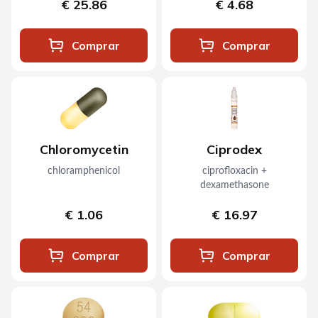
€ 25.86
€ 4.68
Comprar
Comprar
Chloromycetin
Ciprodex
chloramphenicol
ciprofloxacin +
dexamethasone
€ 1.06
€ 16.97
Comprar
Comprar