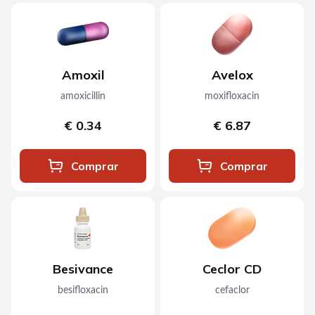
Amoxil
Avelox
amoxicillin
moxifloxacin
€ 0.34
€ 6.87
Comprar
Comprar
Besivance
Ceclor CD
besifloxacin
cefaclor