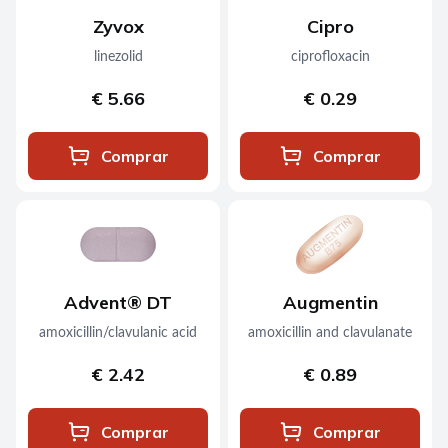
Zyvox
Cipro
linezolid
ciprofloxacin
€ 5.66
€ 0.29
Comprar
Comprar
Advent® DT
Augmentin
amoxicillin/clavulanic acid
amoxicillin and clavulanate
€ 2.42
€ 0.89
Comprar
Comprar