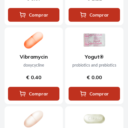
Comprar
Comprar
Vibramycin
Yogut®
doxycycline
probiotics and prebiotics
€ 0.40
€ 0.00
Comprar
Comprar