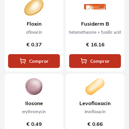
Floxin
Fusiderm B
ofloxacin
betamethasone + fusidic acid
€ 0.37
€ 16.16
Comprar
Comprar
Ilosone
Levofloxacin
erythromycin
levofloxacin
€ 0.49
€ 0.66