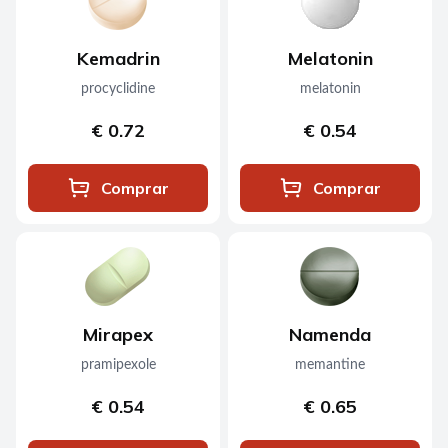
Kemadrin
Melatonin
procyclidine
melatonin
€ 0.72
€ 0.54
Comprar
Comprar
Mirapex
Namenda
pramipexole
memantine
€ 0.54
€ 0.65