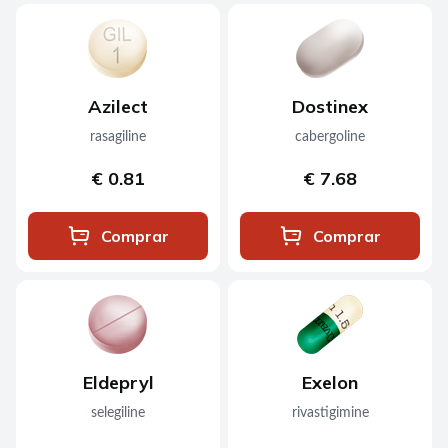
Azilect
Dostinex
rasagiline
cabergoline
€ 0.81
€ 7.68
Comprar
Comprar
Eldepryl
Exelon
selegiline
rivastigimine