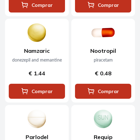
Comprar
Comprar
Namzaric
Nootropil
donezepil and memantine
piracetam
€ 1.44
€ 0.48
Comprar
Comprar
Parlodel
Requip