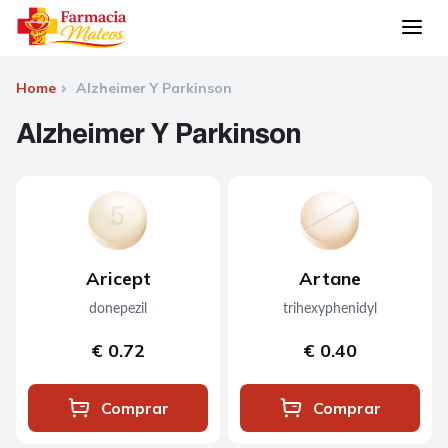
Home
Alzheimer Y Parkinson
Alzheimer Y Parkinson
Aricept
Artane
donepezil
trihexyphenidyl
€ 0.72
€ 0.40
Comprar
Comprar